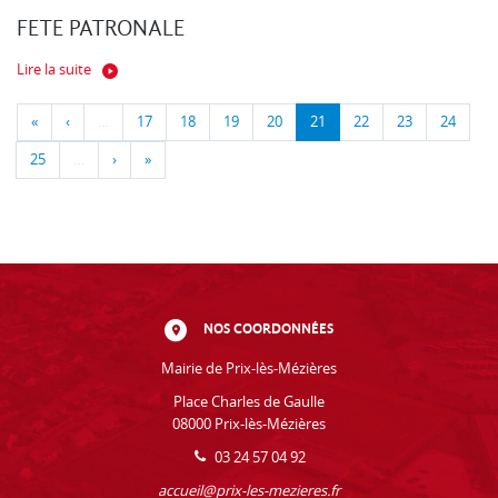
FETE PATRONALE
Lire la suite
«
‹
…
17
18
19
20
21
22
23
24
25
…
›
»
NOS COORDONNÉES
Mairie de Prix-lès-Mézières
Place Charles de Gaulle
08000 Prix-lès-Mézières
03 24 57 04 92
accueil@prix-les-mezieres.fr