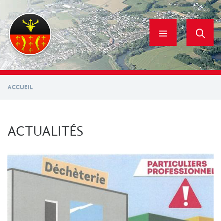
Aller
au
contenu
principal
ACCUEIL
ACTUALITÉS