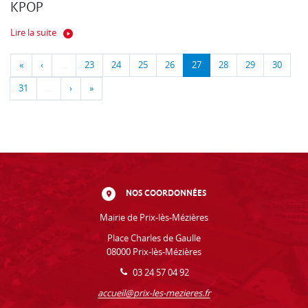
KPOP
Lire la suite
«
‹
…
23
24
25
26
27
28
29
30
31
…
›
»
NOS COORDONNÉES
Mairie de Prix-lès-Mézières
Place Charles de Gaulle
08000 Prix-lès-Mézières
03 24 57 04 92
accueil@prix-les-mezieres.fr