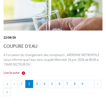
22/06/26
COUPURE D'EAU
A l'occasion du changement des compteurs , ARDENNE METROPOLE
nous informe que l'eau sera coupée Mercredi 24 juin 2026 de 8h30 à
13h00 SECTEUR DU...
Lire la suite
«
‹
1
2
3
4
5
6
7
8
9
…
›
»