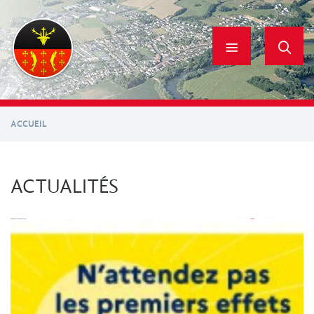
Aller
au
contenu
principal
ACCUEIL
ACTUALITÉS