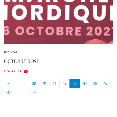
09/10/21
OCTOBRE ROSE
Lire la suite
«
‹
…
39
40
41
42
43
44
45
46
47
…
›
»