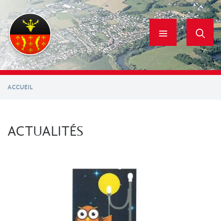
Aller
au
contenu
principal
ACCUEIL
ACTUALITÉS