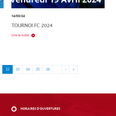
14/03/24
TOURNOI FC 2024
Lire la suite
22
23
24
25
26
…
›
»
HORAIRES D'OUVERTURES