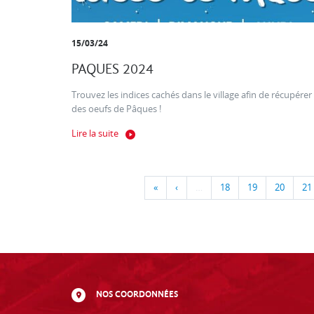
15/03/24
PAQUES 2024
Trouvez les indices cachés dans le village afin de récupérer
des oeufs de Pâques !
Lire la suite
«
‹
…
18
19
20
21
NOS COORDONNÉES