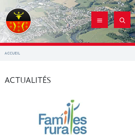
Aller
au
contenu
principal
ACCUEIL
ACTUALITÉS