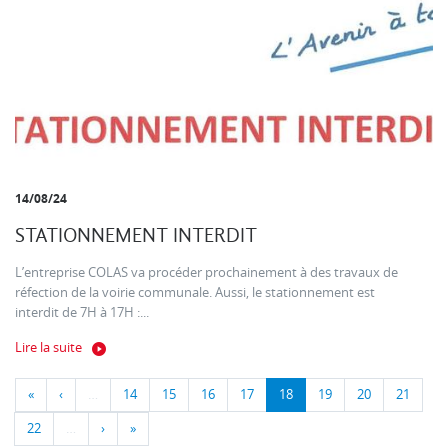
14/08/24
STATIONNEMENT INTERDIT
L’entreprise COLAS va procéder prochainement à des travaux de
réfection de la voirie communale. Aussi, le stationnement est
interdit de 7H à 17H :...
Lire la suite
«
‹
…
14
15
16
17
18
19
20
21
22
…
›
»