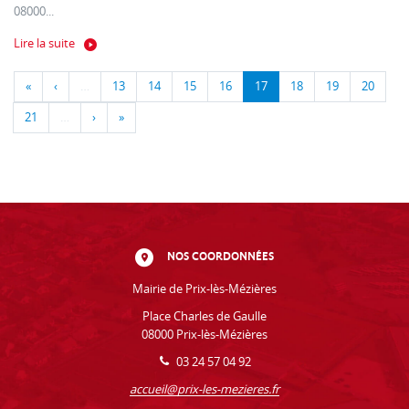
08000...
Lire la suite
«
‹
…
13
14
15
16
17
18
19
20
21
…
›
»
NOS COORDONNÉES
Mairie de Prix-lès-Mézières
Place Charles de Gaulle
08000 Prix-lès-Mézières
03 24 57 04 92
accueil@prix-les-mezieres.fr