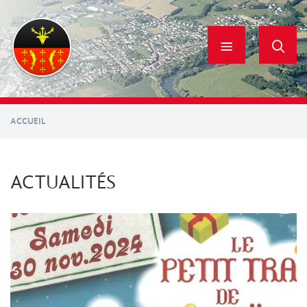
Aller
au
contenu
principal
ACCUEIL
ACTUALITÉS