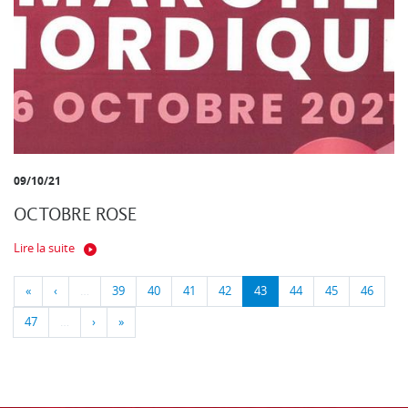
09/10/21
OCTOBRE ROSE
Lire la suite
«
‹
…
39
40
41
42
43
44
45
46
47
…
›
»