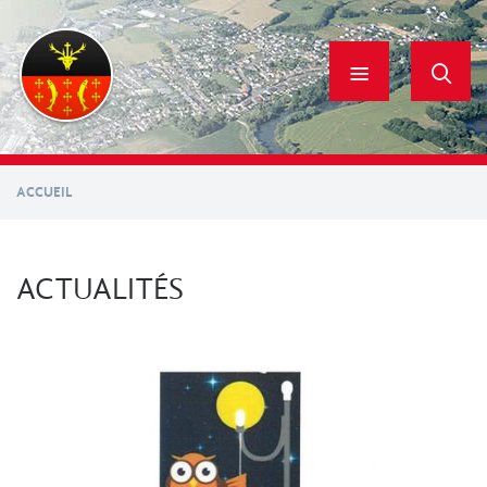
Aller
au
contenu
principal
ACCUEIL
ACTUALITÉS