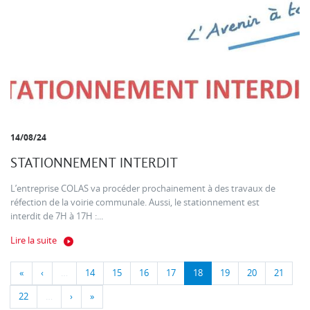
14/08/24
STATIONNEMENT INTERDIT
L’entreprise COLAS va procéder prochainement à des travaux de
réfection de la voirie communale. Aussi, le stationnement est
interdit de 7H à 17H :...
Lire la suite
«
‹
…
14
15
16
17
18
19
20
21
22
…
›
»