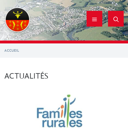
Aller
au
contenu
principal
ACCUEIL
ACTUALITÉS