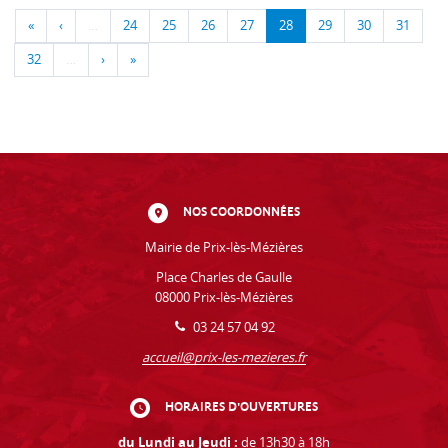
«
‹
…
24
25
26
27
28
29
30
31
32
…
›
»
NOS COORDONNÉES
Mairie de Prix-lès-Mézières
Place Charles de Gaulle
08000 Prix-lès-Mézières
03 24 57 04 92
accueil@prix-les-mezieres.fr
HORAIRES D'OUVERTURES
du Lundi au Jeudi :
de 13h30 à 18h