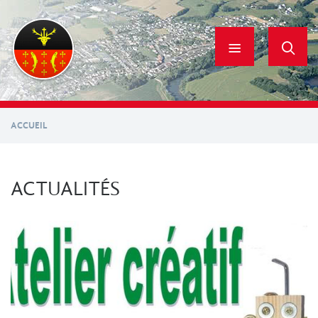
Aller
au
contenu
principal
ACCUEIL
ACTUALITÉS