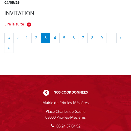
04/05/26
INVITATION
Lire la suite
«
‹
1
2
3
4
5
6
7
8
9
…
›
»
NOS COORDONNÉES
Mairie de Prix-lès-Mézières
Place Charles de Gaulle
08000 Prix-lès-Mézières
03 24 57 04 92