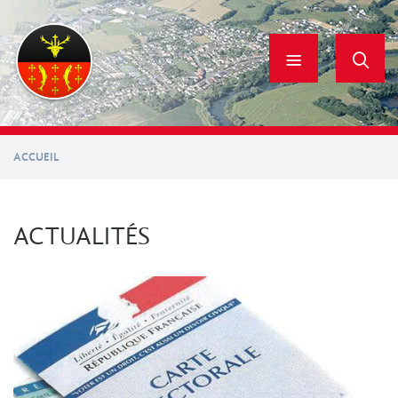
Aller
au
contenu
principal
ACCUEIL
ACTUALITÉS