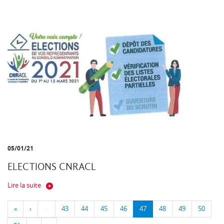
05/01/21
ELECTIONS CNRACL
Lire la suite
«
‹
…
43
44
45
46
47
48
49
50