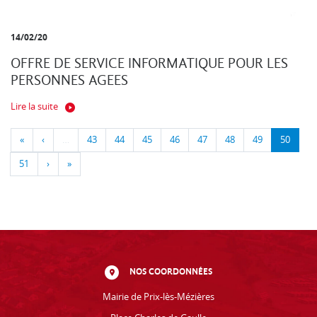
14/02/20
OFFRE DE SERVICE INFORMATIQUE POUR LES
PERSONNES AGEES
Lire la suite
«
‹
…
43
44
45
46
47
48
49
50
51
›
»
NOS COORDONNÉES
Mairie de Prix-lès-Mézières