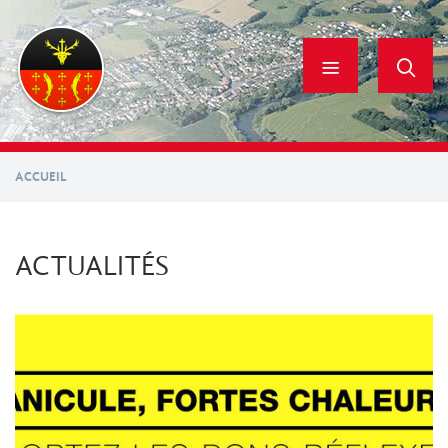
Aller
au
contenu
principal
ACCUEIL
ACTUALITÉS