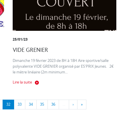
25/01/23
VIDE GRENIER
Dimanche 19 février 2023 de 8H à 18H Aire sportive/salle
polyvalente VIDE GRENIER organisé par ES'PRIX Jeunes. 2€
le mètre linéaire (2m minimum...
Lire la suite
32
33
34
35
36
…
›
»