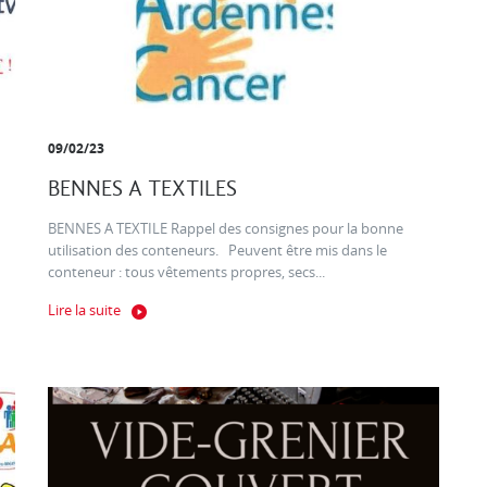
09/02/23
BENNES A TEXTILES
BENNES A TEXTILE Rappel des consignes pour la bonne
utilisation des conteneurs. Peuvent être mis dans le
conteneur : tous vêtements propres, secs...
Lire la suite