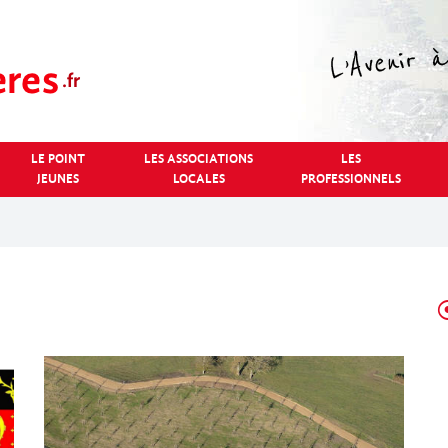
LE POINT
LES ASSOCIATIONS
LES
JEUNES
LOCALES
PROFESSIONNELS