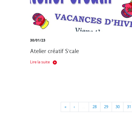
30/01/23
Atelier créatif S'cale
Lire la suite
«
‹
…
28
29
30
31