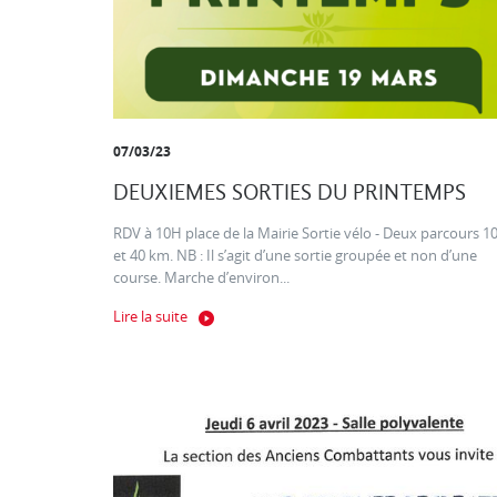
07/03/23
DEUXIEMES SORTIES DU PRINTEMPS
RDV à 10H place de la Mairie Sortie vélo - Deux parcours 1
et 40 km. NB : Il s’agit d’une sortie groupée et non d’une
course. Marche d’environ...
Lire la suite