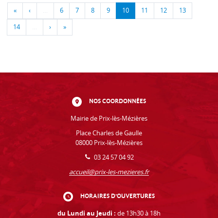
«
‹
…
6
7
8
9
10
11
12
13
14
…
›
»
NOS COORDONNÉES
Mairie de Prix-lès-Mézières
Place Charles de Gaulle
08000 Prix-lès-Mézières
03 24 57 04 92
accueil@prix-les-mezieres.fr
HORAIRES D'OUVERTURES
du Lundi au Jeudi :
de 13h30 à 18h