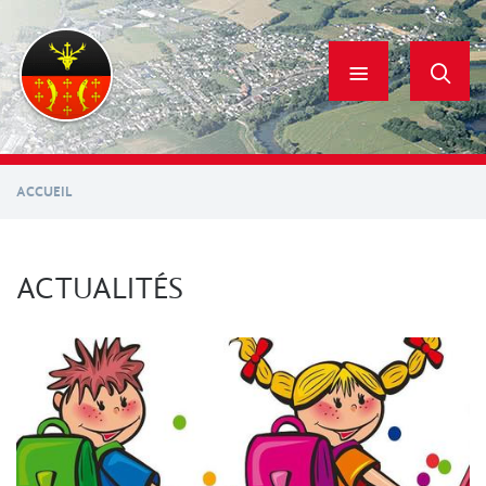
Aller
au
contenu
principal
ACCUEIL
ACTUALITÉS