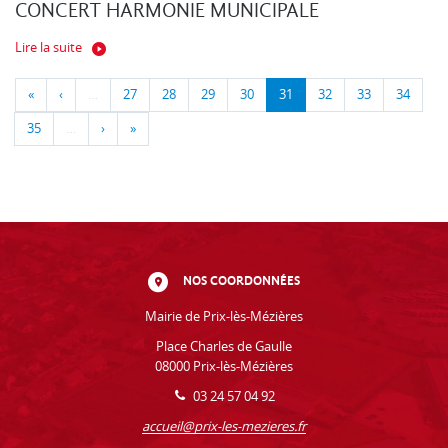
CONCERT HARMONIE MUNICIPALE
Lire la suite
«
‹
…
27
28
29
30
31
32
33
34
35
…
›
»
NOS COORDONNÉES
Mairie de Prix-lès-Mézières
Place Charles de Gaulle
08000 Prix-lès-Mézières
03 24 57 04 92
accueil@prix-les-mezieres.fr