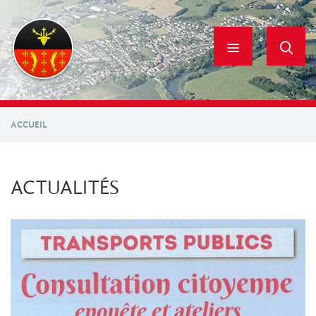
Aller
au
contenu
principal
ACCUEIL
ACTUALITÉS