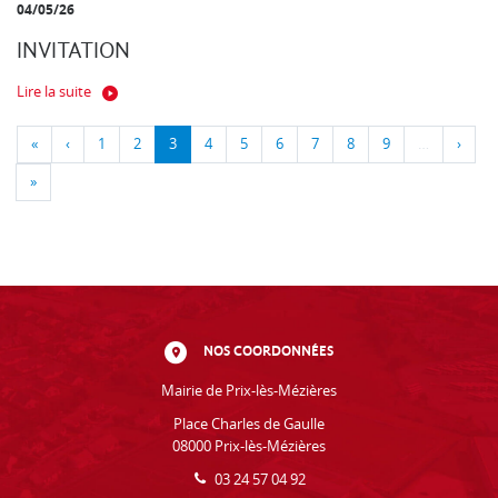
04/05/26
INVITATION
Lire la suite
«
‹
1
2
3
4
5
6
7
8
9
…
›
»
NOS COORDONNÉES
Mairie de Prix-lès-Mézières
Place Charles de Gaulle
08000 Prix-lès-Mézières
03 24 57 04 92