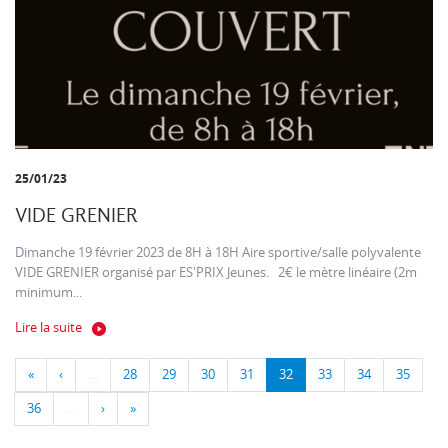
25/01/23
VIDE GRENIER
Dimanche 19 février 2023 de 8H à 18H Aire sportive/salle polyvalente
VIDE GRENIER organisé par ES'PRIX Jeunes. 2€ le mètre linéaire (2m
minimum...
Lire la suite
«
‹
…
28
29
30
31
32
33
34
35
36
…
›
»