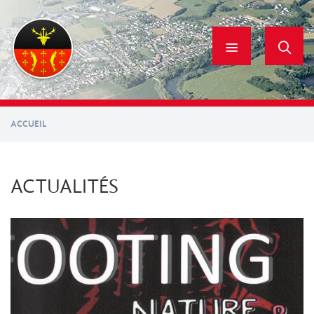
Aller
au
contenu
principal
ACCUEIL
ACTUALITÉS