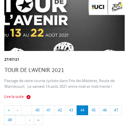
27/07/21
TOUR DE L'AVENIR 2021
Passage de cette course cycliste dans Prix-lès-Mézières, Route de
Warnécourt Le samedi 14 août 2021 entre midi et midi trente !
Lire la suite
«
‹
…
40
41
42
43
44
45
46
47
48
…
›
»