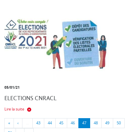
05/01/21
ELECTIONS CNRACL
Lire la suite
«
‹
…
43
44
45
46
47
48
49
50