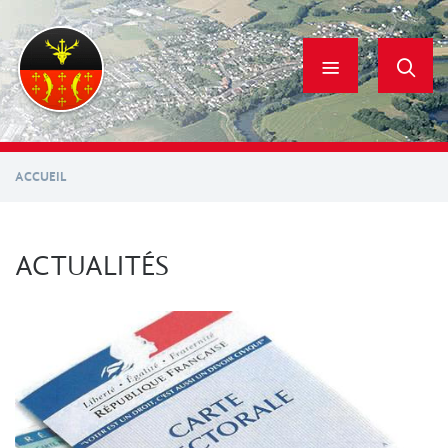
Aller
au
contenu
principal
ACCUEIL
ACTUALITÉS