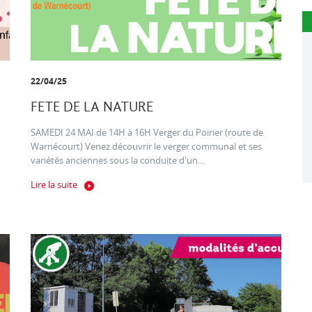
22/04/25
FETE DE LA NATURE
SAMEDI 24 MAI de 14H à 16H Verger du Poirier (route de
Warnécourt) Venez découvrir le verger communal et ses
variétés anciennes sous la conduite d'un...
Lire la suite