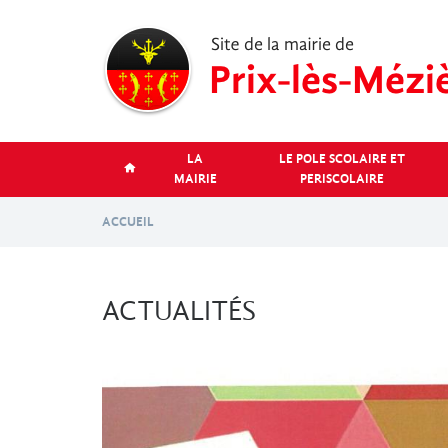
Aller
au
contenu
principal
LA
LE POLE SCOLAIRE ET
MAIRIE
PERISCOLAIRE
ACCUEIL
ACTUALITÉS