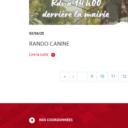
02/04/25
RANDO CANINE
Lire la suite
«
‹
…
9
10
11
12
NOS COORDONNÉES