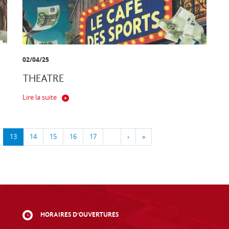
02/04/25
THEATRE
Lire la suite
13
14
15
16
17
…
›
»
HORAIRES D'OUVERTURES