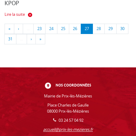
KPOP
Lire la suite
«
‹
…
23
24
25
26
27
28
29
30
31
…
›
»
NOS COORDONNÉES
Mairie de Prix-lès-Mézières
Place Charles de Gaulle
08000 Prix-lès-Mézières
03 24 57 04 92
accueil@prix-les-mezieres.fr