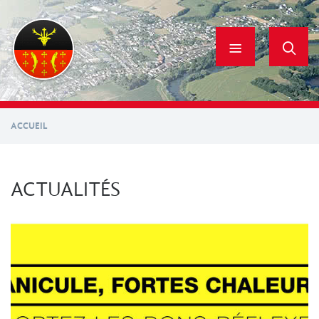
Aller
au
contenu
principal
ACCUEIL
ACTUALITÉS