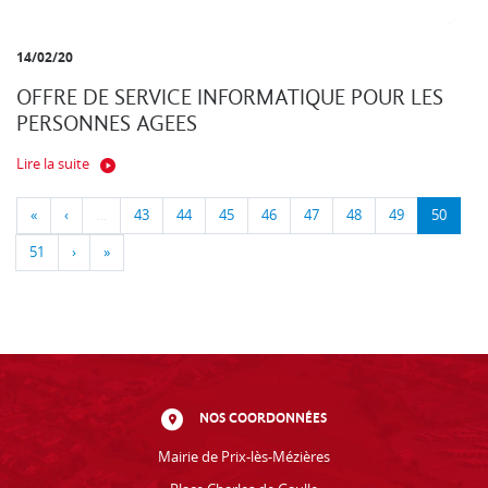
14/02/20
OFFRE DE SERVICE INFORMATIQUE POUR LES
PERSONNES AGEES
Lire la suite
«
‹
…
43
44
45
46
47
48
49
50
51
›
»
NOS COORDONNÉES
Mairie de Prix-lès-Mézières