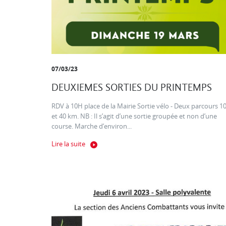
07/03/23
DEUXIEMES SORTIES DU PRINTEMPS
RDV à 10H place de la Mairie Sortie vélo - Deux parcours 1
et 40 km. NB : Il s’agit d’une sortie groupée et non d’une
course. Marche d’environ...
Lire la suite