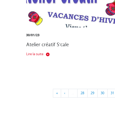
30/01/23
Atelier créatif S'cale
Lire la suite
«
‹
…
28
29
30
31