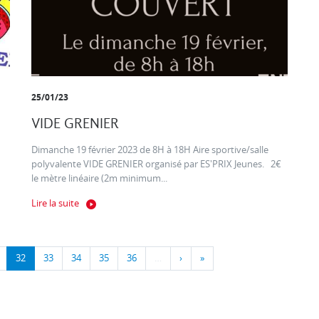
25/01/23
VIDE GRENIER
Dimanche 19 février 2023 de 8H à 18H Aire sportive/salle
polyvalente VIDE GRENIER organisé par ES'PRIX Jeunes. 2€
le mètre linéaire (2m minimum...
Lire la suite
32
33
34
35
36
…
›
»