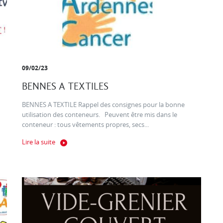
09/02/23
BENNES A TEXTILES
BENNES A TEXTILE Rappel des consignes pour la bonne
utilisation des conteneurs. Peuvent être mis dans le
conteneur : tous vêtements propres, secs...
Lire la suite