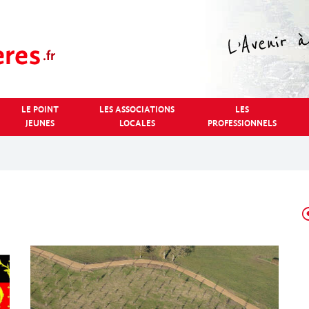
LE POINT
LES ASSOCIATIONS
LES
JEUNES
LOCALES
PROFESSIONNELS