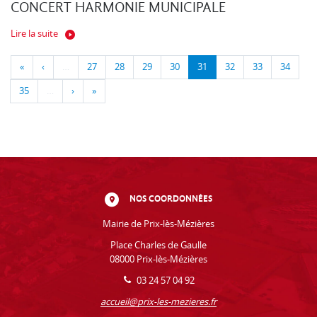
CONCERT HARMONIE MUNICIPALE
Lire la suite
«
‹
…
27
28
29
30
31
32
33
34
35
…
›
»
NOS COORDONNÉES
Mairie de Prix-lès-Mézières
Place Charles de Gaulle
08000 Prix-lès-Mézières
03 24 57 04 92
accueil@prix-les-mezieres.fr