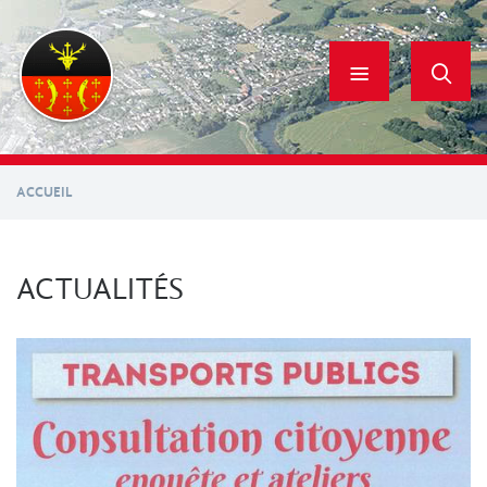
Aller
au
contenu
principal
ACCUEIL
ACTUALITÉS