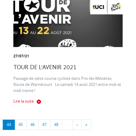
27/07/21
TOUR DE L'AVENIR 2021
Passage de cette course cycliste dans Prix-lès-Mézières,
Route de Warnécourt Le samedi 14 août 2021 entre midi et
midi trente !
Lire la suite
44
45
46
47
48
…
›
»