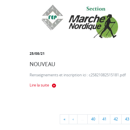
25/08/21
NOUVEAU
Renseignements et inscription ici : c25821082515181.pdf
Lire la suite
«
‹
…
40
41
42
43