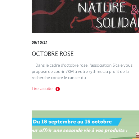
06/10/21
OCTOBRE ROSE
Dans le cadre d’octobre rose, l’association S’cale vous
propose de courir 7KM à votre rythme au profit de la
recherche contre le cancer du...
Lire la suite