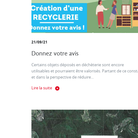
21/09/21
Donnez votre avis
Certains objets déposés en déchèterie sont encore
utilisables et pourraient être valorisés. Partant de ce const
et dans la perspective de réduire...
Lire la suite