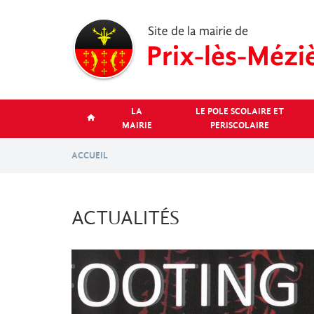
Aller
au
contenu
principal
LA
LE POLE SCOLAIRE ET
MAIRIE
PERISCOLAIRE
ACCUEIL
ACTUALITÉS