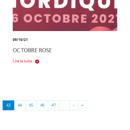
09/10/21
OCTOBRE ROSE
Lire la suite
43
44
45
46
47
…
›
»