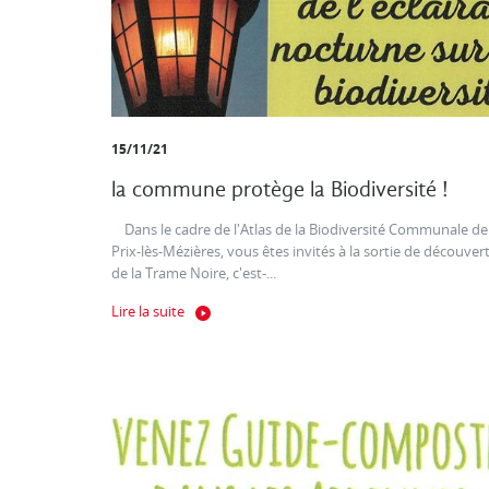
15/11/21
la commune protège la Biodiversité !
Dans le cadre de l'Atlas de la Biodiversité Communale de
Prix-lès-Mézières, vous êtes invités à la sortie de découver
de la Trame Noire, c'est-...
Lire la suite