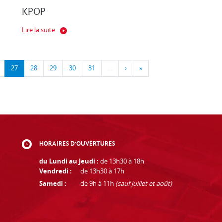
KPOP
Lire la suite
27
28
29
30
31
…
›
»
HORAIRES D'OUVERTURES
du Lundi au Jeudi :
de 13h30 à 18h
Vendredi :
de 13h30 à 17h
Samedi :
de 9h à 11h
(sauf juillet et août)