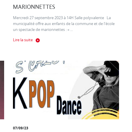
MARIONNETTES
Mercredi 27 septembre 2023 à 14H Salle polyvalente La
municipalité offre aux enfants de la commune et de l'école
un spectacle de marionnettes : « ...
Lire la suite
07/09/23