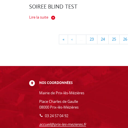
SOIREE BLIND TEST
Lire la suite
«
‹
…
23
24
25
26
NOS COORDONNÉES
Mairie de Prix-lès-Mézières
Place Charles de Gaulle
08000 Prix-lès-Mézières
03 24 57 04 92
accueil@prix-les-mezieres.fr