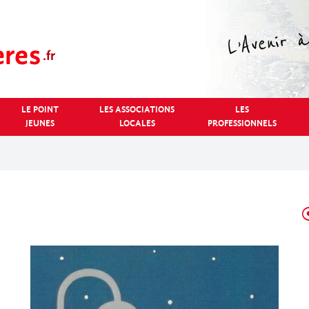
LE POINT
LES ASSOCIATIONS
LES
JEUNES
LOCALES
PROFESSIONNELS