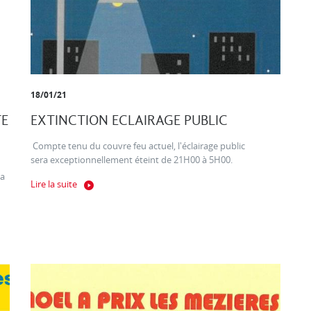
18/01/21
TE
EXTINCTION ECLAIRAGE PUBLIC
Compte tenu du couvre feu actuel, l'éclairage public
sera exceptionnellement éteint de 21H00 à 5H00.
la
Lire la suite