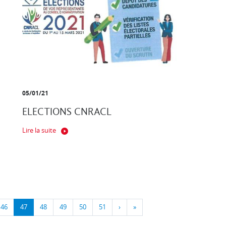
05/01/21
ELECTIONS CNRACL
Lire la suite
46
47
48
49
50
51
›
»