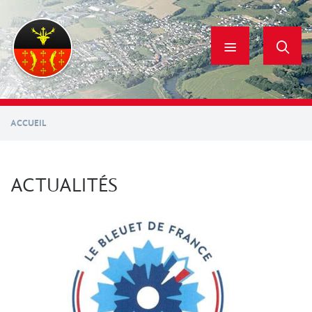
Aller
au
contenu
principal
ACCUEIL
ACTUALITÉS