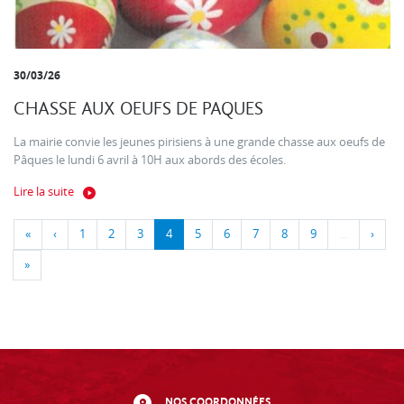
30/03/26
CHASSE AUX OEUFS DE PAQUES
La mairie convie les jeunes pirisiens à une grande chasse aux oeufs de
Pâques le lundi 6 avril à 10H aux abords des écoles.
Lire la suite
«
‹
1
2
3
4
5
6
7
8
9
…
›
»
NOS COORDONNÉES