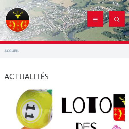
Aller
au
contenu
principal
ACCUEIL
ACTUALITÉS