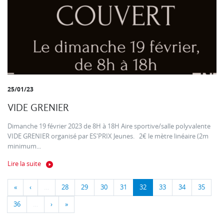
25/01/23
VIDE GRENIER
Dimanche 19 février 2023 de 8H à 18H Aire sportive/salle polyvalente
VIDE GRENIER organisé par ES'PRIX Jeunes. 2€ le mètre linéaire (2m
minimum...
Lire la suite
«
‹
…
28
29
30
31
32
33
34
35
36
…
›
»