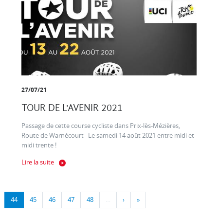
27/07/21
TOUR DE L'AVENIR 2021
Passage de cette course cycliste dans Prix-lès-Mézières,
Route de Warnécourt Le samedi 14 août 2021 entre midi et
midi trente !
Lire la suite
44
45
46
47
48
…
›
»