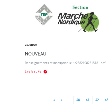
25/08/21
NOUVEAU
Renseignements et inscription ici : c25821082515181.pdf
Lire la suite
«
‹
…
40
41
42
43