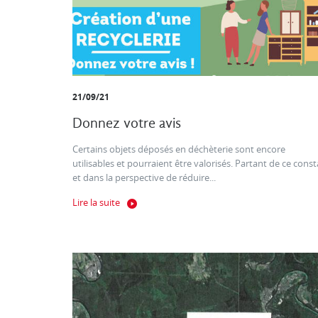
21/09/21
Donnez votre avis
Certains objets déposés en déchèterie sont encore
utilisables et pourraient être valorisés. Partant de ce const
et dans la perspective de réduire...
Lire la suite