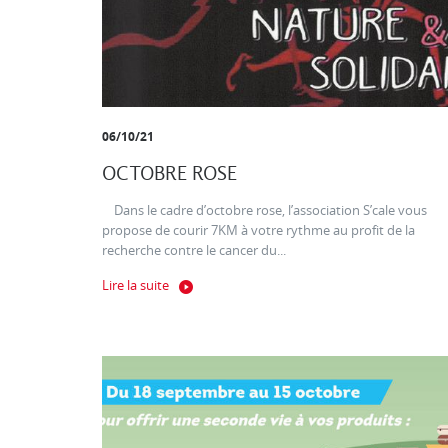
06/10/21
OCTOBRE ROSE
Dans le cadre d’octobre rose, l’association S’cale vous
propose de courir 7KM à votre rythme au profit de la
recherche contre le cancer du...
Lire la suite