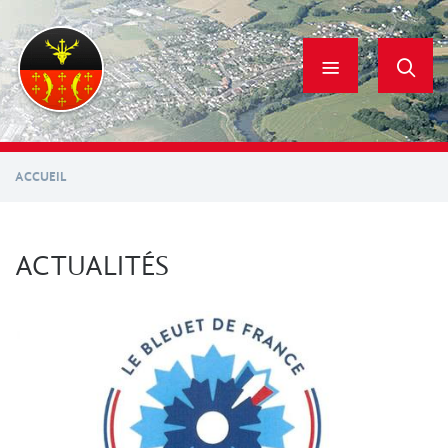
Aller
au
contenu
principal
ACCUEIL
ACTUALITÉS