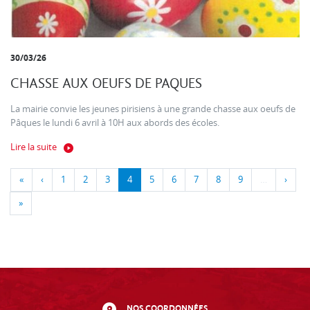
30/03/26
CHASSE AUX OEUFS DE PAQUES
La mairie convie les jeunes pirisiens à une grande chasse aux oeufs de
Pâques le lundi 6 avril à 10H aux abords des écoles.
Lire la suite
«
‹
1
2
3
4
5
6
7
8
9
…
›
»
NOS COORDONNÉES