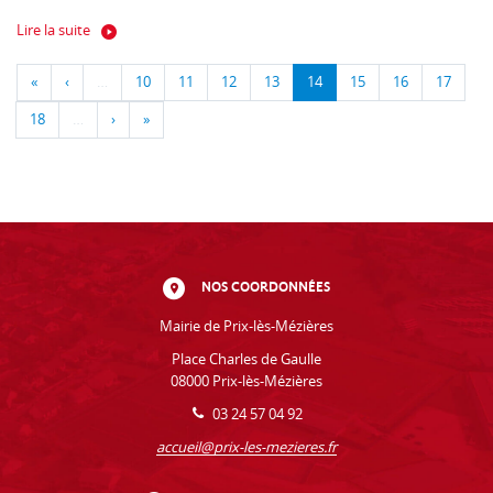
Lire la suite
«
‹
…
10
11
12
13
14
15
16
17
18
…
›
»
NOS COORDONNÉES
Mairie de Prix-lès-Mézières
Place Charles de Gaulle
08000 Prix-lès-Mézières
03 24 57 04 92
accueil@prix-les-mezieres.fr