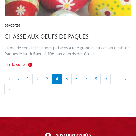
30/03/26
CHASSE AUX OEUFS DE PAQUES
La mairie convie les jeunes pirisiens à une grande chasse aux oeufs de
Pâques le lundi 6 avril à 10H aux abords des écoles.
Lire la suite
«
‹
1
2
3
4
5
6
7
8
9
…
›
»
NOS COORDONNÉES