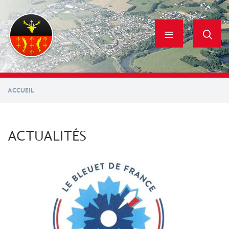
Aller
au
contenu
principal
ACCUEIL
ACTUALITÉS