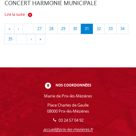
CONCERT HARMONIE MUNICIPALE
Lire la suite
«
‹
…
27
28
29
30
31
32
33
34
35
…
›
»
NOS COORDONNÉES
Mairie de Prix-lès-Mézières
Place Charles de Gaulle
08000 Prix-lès-Mézières
03 24 57 04 92
accueil@prix-les-mezieres.fr