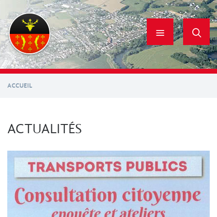
Aller
au
contenu
principal
ACCUEIL
ACTUALITÉS