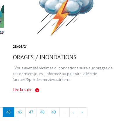
23/06/21
ORAGES / INONDATIONS
Vous avez été victimes d'inondations suite aux orages de
ces derniers jours , informez au plus vite la Mairie
(accueil@prix-les-mezieres.fr) en...
Lire la suite
45
46
47
48
49
…
›
»