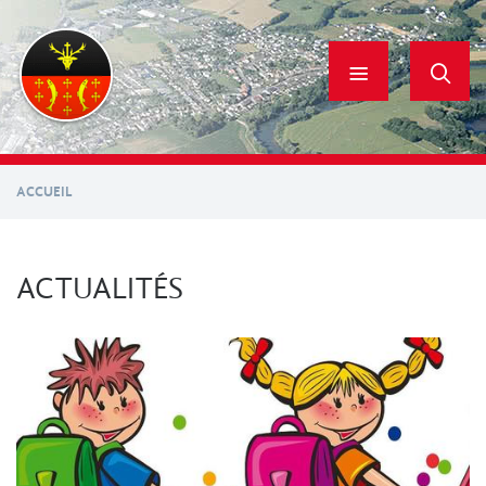
Aller
au
contenu
principal
ACCUEIL
ACTUALITÉS