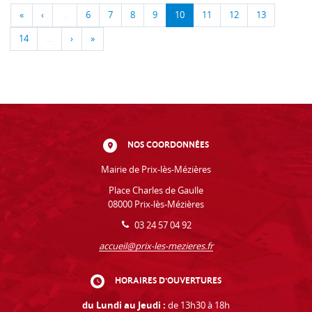
«
‹
…
6
7
8
9
10
11
12
13
14
…
›
»
NOS COORDONNÉES
Mairie de Prix-lès-Mézières
Place Charles de Gaulle
08000 Prix-lès-Mézières
03 24 57 04 92
accueil@prix-les-mezieres.fr
HORAIRES D'OUVERTURES
du Lundi au Jeudi :
de 13h30 à 18h