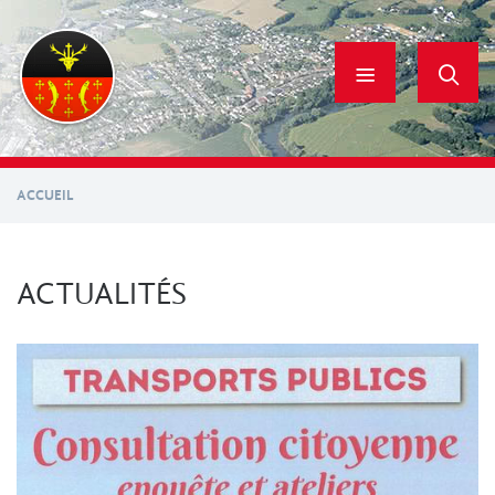
Aller
au
contenu
principal
ACCUEIL
ACTUALITÉS