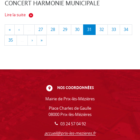
CONCERT HARMONIE MUNICIPALE
Lire la suite
«
‹
…
27
28
29
30
31
32
33
34
35
…
›
»
NOS COORDONNÉES
Mairie de Prix-lès-Mézières
Place Charles de Gaulle
08000 Prix-lès-Mézières
03 24 57 04 92
accueil@prix-les-mezieres.fr