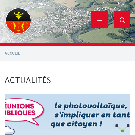
Aller
au
contenu
principal
ACCUEIL
ACTUALITÉS