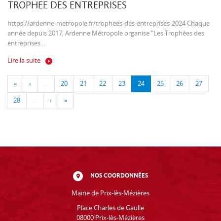
TROPHEE DES ENTREPRISES
https://ardenne-metropole.fr/trophees-des-entreprises-2024 Chaque
année depuis 2017, Ardenne Métropole organise “Les Trophées des
entreprises...
Lire la suite
«
‹
…
20
21
22
23
24
25
26
27
28
…
›
»
NOS COORDONNÉES
Mairie de Prix-lès-Mézières
Place Charles de Gaulle
08000 Prix-lès-Mézières