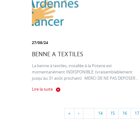
27/08/24
BENNE A TEXTILES
La benne à textiles, installée à la Poterie est
momentanément INDISPONIBLE. (vraisemblablement
jusqu'au 31 août prochain) MERCI DE NE PAS DEPOSER...
Lire la suite
«
‹
…
14
15
16
17