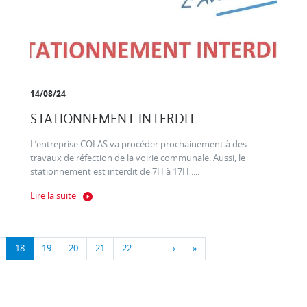
14/08/24
STATIONNEMENT INTERDIT
L’entreprise COLAS va procéder prochainement à des
travaux de réfection de la voirie communale. Aussi, le
stationnement est interdit de 7H à 17H :...
Lire la suite
18
19
20
21
22
…
›
»