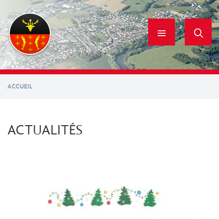
Aller
au
contenu
principal
ACCUEIL
ACTUALITÉS