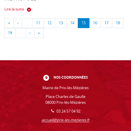
Lire la suite
«
‹
…
11
12
13
14
15
16
17
18
19
…
›
»
NOS COORDONNÉES
Mairie de Prix-lès-Mézières
Place Charles de Gaulle
08000 Prix-lès-Mézières
03 24 57 04 92
accueil@prix-les-mezieres.fr