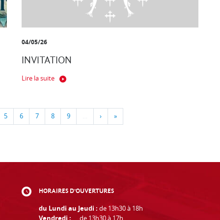
04/05/26
INVITATION
Lire la suite
5
6
7
8
9
…
›
»
HORAIRES D'OUVERTURES
du Lundi au Jeudi :
de 13h30 à 18h
Vendredi :
de 13h30 à 17h