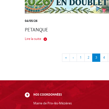
04/05/26
PETANQUE
Lire la suite
«
‹
1
2
3
4
NOS COORDONNÉES
Mairie de Prix-lès-Mézières