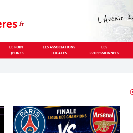
LE POINT
LES ASSOCIATIONS
LES
JEUNES
LOCALES
PROFESSIONNELS