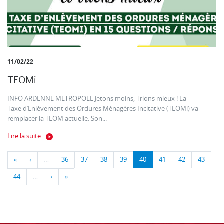
11/02/22
TEOMi
INFO ARDENNE METROPOLE Jetons moins, Trions mieux ! La
Taxe d’Enlèvement des Ordures Ménagères Incitative (TEOMi) va
remplacer la TEOM actuelle. Son...
Lire la suite
«
‹
…
36
37
38
39
40
41
42
43
44
…
›
»