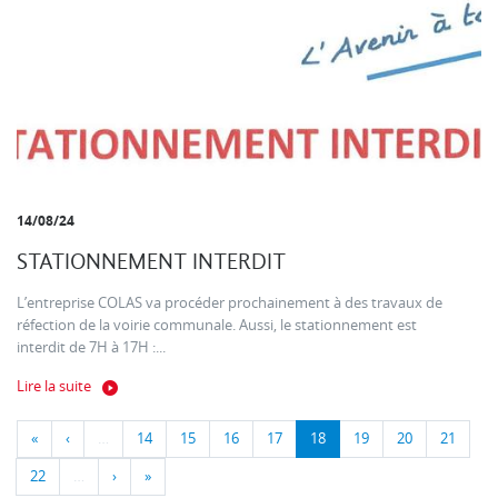
14/08/24
STATIONNEMENT INTERDIT
L’entreprise COLAS va procéder prochainement à des travaux de
réfection de la voirie communale. Aussi, le stationnement est
interdit de 7H à 17H :...
Lire la suite
«
‹
…
14
15
16
17
18
19
20
21
22
…
›
»