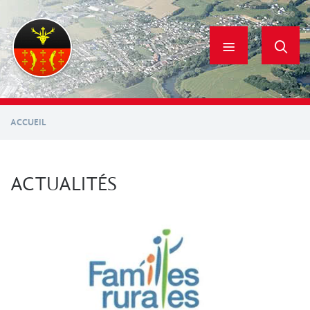
Aller
au
contenu
principal
ACCUEIL
ACTUALITÉS