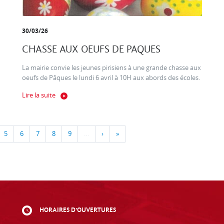
30/03/26
CHASSE AUX OEUFS DE PAQUES
La mairie convie les jeunes pirisiens à une grande chasse aux
oeufs de Pâques le lundi 6 avril à 10H aux abords des écoles.
Lire la suite
5
6
7
8
9
…
›
»
HORAIRES D'OUVERTURES