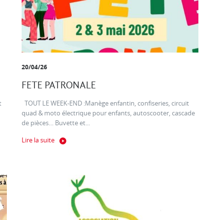
20/04/26
FETE PATRONALE
t
TOUT LE WEEK-END :Manège enfantin, confiseries, circuit
quad & moto électrique pour enfants, autoscooter, cascade
de pièces… Buvette et...
Lire la suite