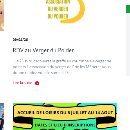
09/04/26
RDV au Verger du Poirier
Le 25 avril, découvrez la greffe en couronne au verger de
poiriers L’association du verger de Prix-lès-Mézières vous
donne rendez-vous le samedi 25...
Lire la suite