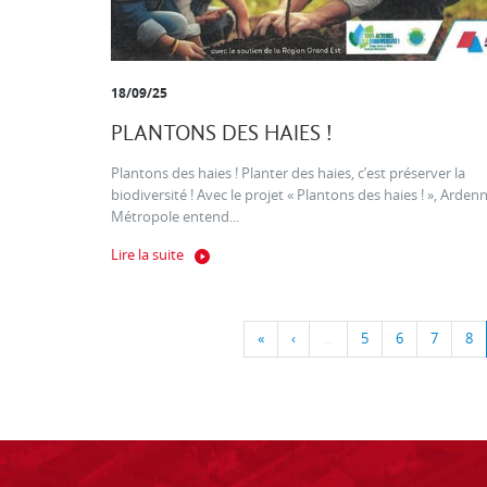
18/09/25
PLANTONS DES HAIES !
Plantons des haies ! Planter des haies, c’est préserver la
biodiversité ! Avec le projet « Plantons des haies ! », Arden
Métropole entend...
Lire la suite
«
‹
…
5
6
7
8