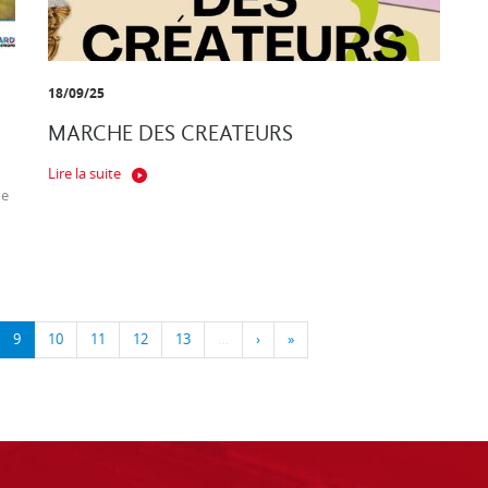
18/09/25
MARCHE DES CREATEURS
Lire la suite
ne
9
10
11
12
13
…
›
»