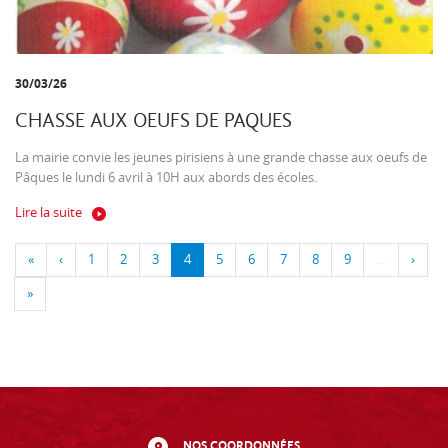
30/03/26
CHASSE AUX OEUFS DE PAQUES
La mairie convie les jeunes pirisiens à une grande chasse aux oeufs de
Pâques le lundi 6 avril à 10H aux abords des écoles.
Lire la suite
«
‹
1
2
3
4
5
6
7
8
9
…
›
»
NOS COORDONNÉES