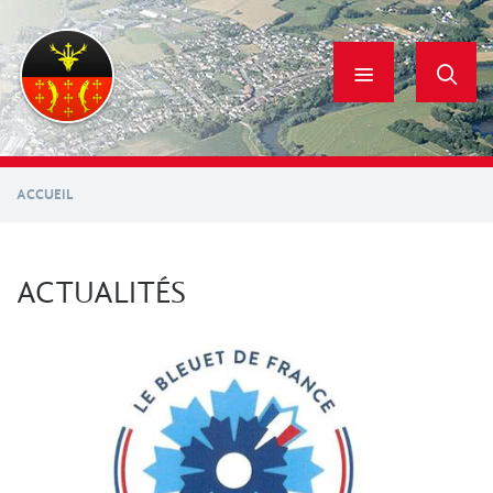
Aller
au
contenu
principal
ACCUEIL
ACTUALITÉS