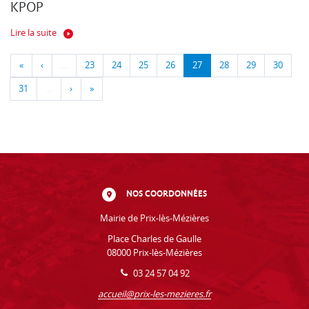
KPOP
Lire la suite
«
‹
…
23
24
25
26
27
28
29
30
31
…
›
»
NOS COORDONNÉES
Mairie de Prix-lès-Mézières
Place Charles de Gaulle
08000 Prix-lès-Mézières
03 24 57 04 92
accueil@prix-les-mezieres.fr